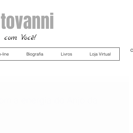
tovanni
 com Você!
c
-line
Biografia
Livros
Loja Virtual
om a energia do Anjo da