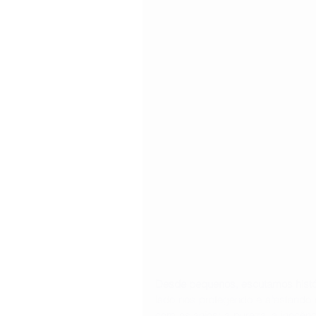
Desde pequenos, escutamos histó
lado nos protegendo e afastando 
com os anjos: a pureza, a inocên