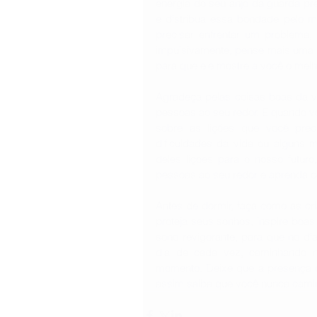
energia do seu anjo da guarda pre
e distribua essa bondade pelo m
precisar enfrentar um problema, s
impulsivamente, pense mais uma v
para que ele mostre a você o melho
Agradeça pelas coisas boas da vi
pessoas ao seu redor. E quando voc
sobre as lições que você preci
dificuldades da vida ou alguns 
deles lições para o nosso futuro
pessoas ao seu redor e aprenda c
Antes de dormir, faça como as cr
proteja seus sonhos, inspire boas
sono revigorante, para que no di
dia de cada vez, caminhando na
momento. Deixe que a presença d
assim saiba que você nunca cami