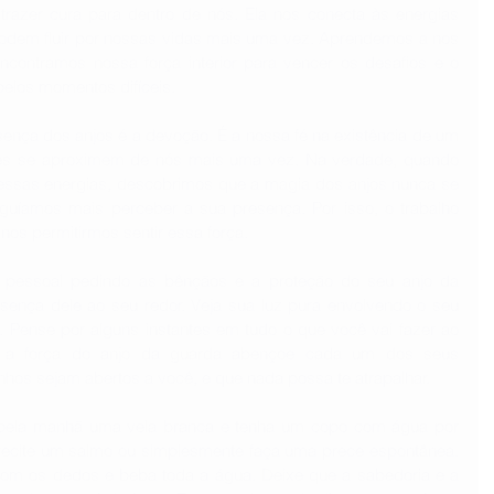
razer cura para dentro de nós. Ela nos conecta às energias 
odem fluir por nossas vidas mais uma vez. Aprendemos a nos 
ncontramos nossa força interior para vencer os desafios e o 
pelos momentos difíceis.
esença dos anjos é a devoção. É a nossa fé na existência de um 
les se aproximem de nós mais uma vez. Na verdade, quando 
sas energias, descobrimos que a magia dos anjos nunca se 
uíamos mais perceber a sua presença. Por isso, o trabalho 
 nos permitirmos sentir essa força.
 pessoal pedindo as bênçãos e a proteção do seu anjo da 
esença dele ao seu redor. Veja sua luz pura envolvendo o seu 
Pense por alguns instantes em tudo o que você vai fazer ao 
 a força do anjo da guarda abençoe cada um dos seus 
os sejam abertos a você, e que nada possa te atrapalhar.
 pela manhã uma vela branca e tenha um copo com água por 
recite um salmo ou simplesmente faça uma prece espontânea. 
com os dedos e beba toda a água. Deixe que a sabedoria e a 