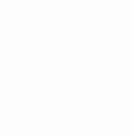
encham você de força. Então, ao longo do dia, use essa força 
undo. Isso fará com que esse poder interior cresça. Quando 
entir raiva ou se ver em uma situação difícil, antes de agir 
ez no seu anjo da guarda e peça por sua orientação. Abra-se 
r a se fazer.
da. Agradeça pela sua casa, sua família, suas refeições e as 
ê passar por uma situação difícil, medite por alguns instantes 
sa aprender. É impossível eliminarmos completamente as 
momentos de sofrimento. Mas se pudermos tirar de cada um 
, eles terão valido à pena. Compartilhe essas lições com as 
om as histórias das outras pessoas.
ianças: eleve seus pensamentos e peça que o anjo da guarda 
 ideias e traga descanso para o corpo e a mente. Peça por um 
a seguinte você possa continuar. E assim, aprenda a viver um 
 direção dos seus objetivos e colhendo a lição de cada 
o seu anjo da guarda abençoe cada situação em sua vida, e 
nha só.