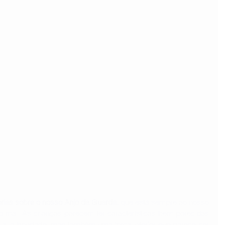
rias sobre o nosso Anjo da Guarda,
 que está sempre ao nosso 
o mal. As crianças parecem ter características bem parecidas 
cia, a bondade, mas também uma força interior que parece ser 