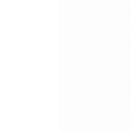
A energia dos anjos é capaz de t
superiores, e assim as bênçãos p
perdoar e a perdoar os outros. E
equilíbrio necessário para passar 
A primeira chave para atrair a pr
poder divino que faz com que e
começamos a nos conectar com es
afastou – nós é quem não conseg
interior que precisamos fazer é de
Todos os dias, faça uma oração
guarda. Abra-se para sentir a pr
corpo e abençoando a sua mente. 
longo do seu dia, e peça que
compromissos. Peça que os caminh
Se quiser, acenda todos os dias
perto. Faça uma oração pessoal, 
Quando terminar, apague a vela 