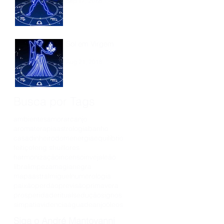
Sep 17, 2018
Sol em Virgem
Aug 21, 2018
Busca por Tags
ambientes
amor
arcanjo
aromaterapia
astrologia
banho
casa
dinheiro
dom
energia
equilibrio
feitiço
feng shui
flores
harmonização
incenso
inveja
leão
libra
limpeza
magianegra
mapaastral
miguel
numerologia
paixão
perdão
previsão
primavera
prosperidade
ritual
sedução
signos
simpatia
videncia
águadeanjo
óleos
Siga o André Mantovanni