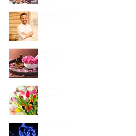
Apr 4, 2019
Mantovanni lança o
Tarô dos Anjos
Nov 12, 2018
Benefícios da
Aromatepia
Oct 1, 2018
Equinócio da
Primavera
Sep 20, 2018
Sol em Libra