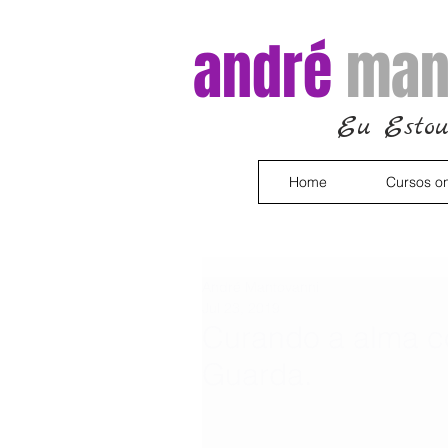
andré
man
Eu Estou
Home
Cursos on
André Mantovanni
Jul 23, 2019
Curando a alma c
Guarda.