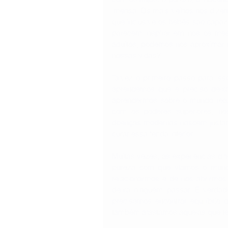
imensa. Os mais velhos nos dizem
que inclusive os bebês são capaz
parecem inspirar em nós os mes
adultos, podemos nos aproximar 
nossas vidas?
Talvez o primeiro passo para iss
aprendemos que é preciso deixa
aprendermos sobre o mundo real
com os poderes superiores, no
doenças modernas nascem justame
curar essa ferida interior.
Muitas vezes, as experiências di
pureza com que víamos o mund
relacionarmos e de nos abrirmo
deixa ninguém passar. É verdad
precisamos encontrar equilíbrio
também afastamos aquelas que t