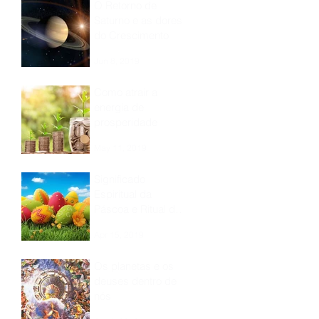
O Retorno de
Saturno e as dores
do Crescimento
Jun 8, 2019
Como atrair a
energia de
prosperidade
May 11, 2019
Significado
Espiritual da
Páscoa e Ritual de
Renovação!
Apr 15, 2019
Os planetas e os
deuses dentro de
nós