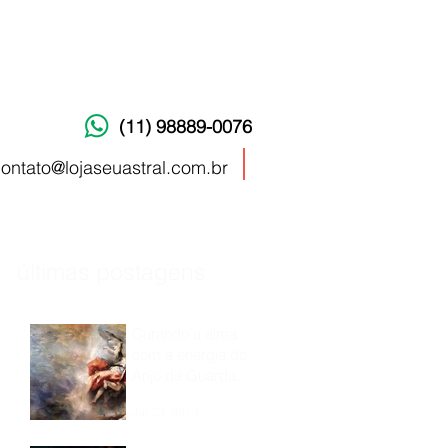
(11) 98889-0076
ontato@lojaseuastral.com.br
últimas postagens
Curando a alma
com a energia do
Anjo da Guarda.
Jul 23, 2019