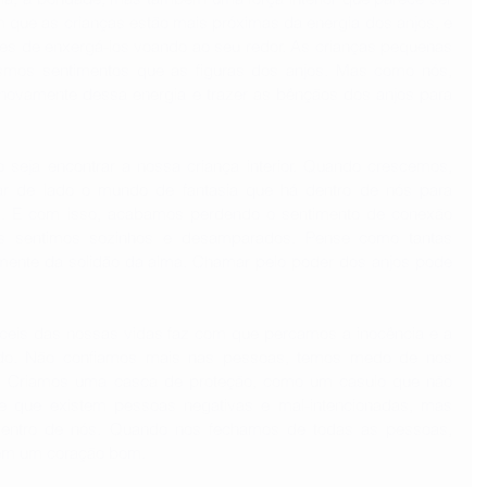
 que as crianças estão mais próximas da energia dos anjos, e 
es de enxergá-los voando ao seu redor. As crianças pequenas 
mos sentimentos que as figuras dos anjos. Mas como nós, 
novamente dessa energia e trazer as bênçãos dos anjos para 
o seja encontrar a nossa criança interior. Quando crescemos, 
r de lado o mundo de fantasia que há dentro de nós para 
. E com isso, acabamos perdendo o sentimento de conexão 
s sentimos sozinhos e desamparados. Pense como tantas 
nte da solidão da alma. Chamar pelo poder dos anjos pode 
fíceis das nossas vidas faz com que percamos a inocência e a 
o. Não confiamos mais nas pessoas, temos medo de nos 
s. Criamos uma casca de proteção, como um casulo que não 
e que existem pessoas negativas e mal-intencionadas, mas 
 dentro de nós. Quando nos fechamos de todas as pessoas, 
em um coração bom.