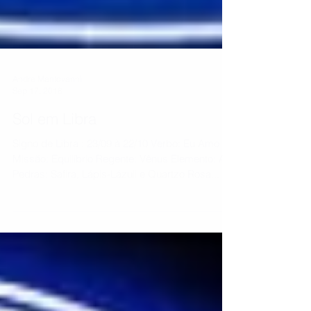
André Mantovanni
Sep 17, 2018
Sol em Libra
Signo de Libra : 23/09 à 22/10 Verbo: Eu Amo
Missão: Equilíbrio Regente: Vênus Elemento: Ar
Pedras: Safira, Lápis-Lázuli e Quartzo Rosa...