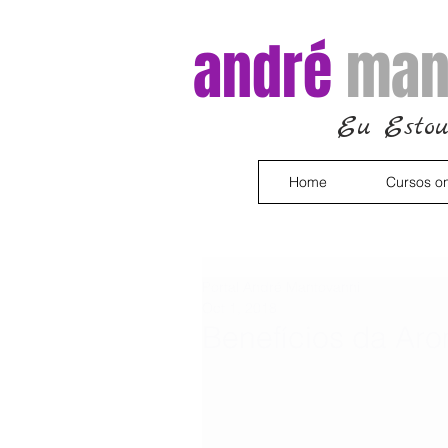
andré
man
Eu Estou
Home
Cursos on
Portal André Mantovanni
Oct 1, 2018
Benefícios da Ar