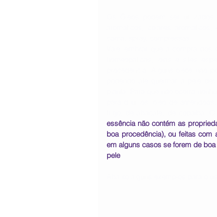
Os Óleos podem ser utilizados 
aromáticos, colares aromáticos,
cama, spray, compressas.
Vale lembrar que a compra dos ó
homeopáticas, lojas e sites esp
procedência. Alguns óleos não pod
podendo até queimar a pele devi
planta. Para que não ocorra nenhu
para diluí-los: óleo de amêndoa
trigo, de abacate, de copaíba.
essência não contém as proprieda
boa procedência), ou feitas com a
em alguns casos se forem de boa 
pele
. 
Abaixo alguns exemplos para o u