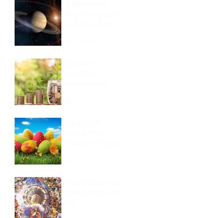
O Retorno de
Saturno e as dores
do Crescimento
Jun 8, 2019
Como atrair a
energia de
prosperidade
May 11, 2019
Significado
Espiritual da
Páscoa e Ritual de
Renovação!
Apr 15, 2019
Os planetas e os
deuses dentro de
nós