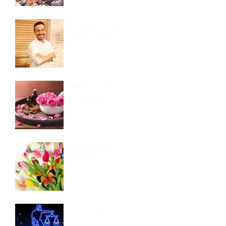
Apr 4, 2019
Mantovanni lança o
Tarô dos Anjos
Nov 12, 2018
Benefícios da
Aromatepia
Oct 1, 2018
Equinócio da
Primavera
Sep 20, 2018
Sol em Libra