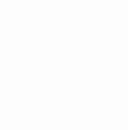
Canela, arquétipo do CONCILIADOR: 
Brigas em família geralmente faz com 
que as relações esfriem. Ninguém 
mais se olha nos olhos por um 
período de tempo que parece eterno. 
Os conciliadores são como a Canela, 
que ajuda a quebrar a mágoa, aquece 
, promove o exercício da flexibilidade e traz compreensão para 
o de raiva. Essas pessoas são iluminadas por conseguirem 
desconforto, buscando resolver os problemas com amor no 
Gerânio, arquétipo do GUERREIRO: 
Pessoas batalhadoras, esforçadas, 
que não se deixam abater pelos 