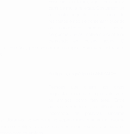
Pessoas que falam, agem e criam a 
partir de muita reflexão. Costumam ter 
a mente inquieta em busca de 
respostas e não se contentam quando 
as encontram: procuram novas 
perguntas que as motivem a continuar 
pensando em coisas novas. O 
 e na memória, promove ânimo e alegria. Bom para estudos e 
o.
Petitgrain, arquétipo da AMIZADE:
Pessoas que olham nos olhos 
enquanto conversam, que valorizam 
os amigos como familiares. Entre 
amigos verdadeiros, o silêncio não 
incomoda, as palavras sinceras 
ar distantes no tempo e no espaço mas mantém a mesma 
sim é o Petitgrain: aproxima as pessoas, reduz a ansiedade e 
contro com os amigos.