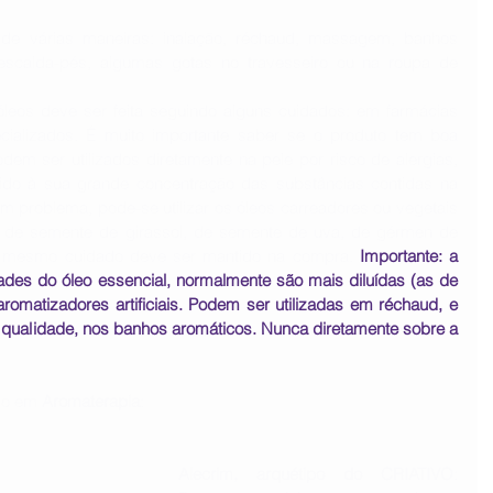
de várias maneiras: inalação, réchaud, massagem, banhos 
 escalda-pés, algumas gotas no travesseiro ou na roupa de 
leos deve ser feita seguindo alguns cuidados: em farmácias 
ecializados. É muito importante saber se o produto tem boa 
em ser utilizados diretamente na pele por risco de alergias, 
do à sua grande concentração das substâncias contidas na 
m problema, pode-se utilizar os óleos carreadores ou vegetais 
s, de semente de girassol, de semente de uva, de gérmen de 
 O mesmo cuidado deve ser mantido na compra. 
Importante: a 
des do óleo essencial, normalmente são mais diluídas (as de 
romatizadores artificiais. Podem ser utilizadas em réchaud, e 
qualidade, nos banhos aromáticos. Nunca diretamente sobre a 
so em 
Aromaterapia
:
Alecrim, arquétipo do CRIATIVO
: 