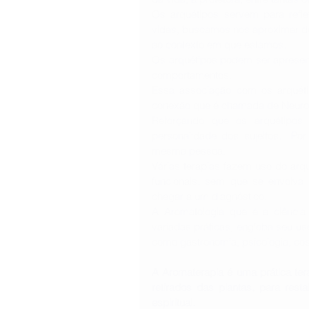
Os arquétipos servem para refl
vidas, buscamos nos aproximar d
ao contexto em que estamos.
Os arquétipos podem ser apresent
comportamentos.
Essa associação com os arquéti
conexão que é chamada de Neuroa
Reforçando que os arquétipos 
personalidade dos sujeitos.  Po
mesma pessoa.
Várias terapias fazem uso do arqu
funcionais, sem que se envolva
chegar a um diagnóstico.
A Aromatologia que é a ciência
variadas práticas, engloba seu us
como gastronomia, psicologia, cos
A Aromaterapia é uma prática tera
retirados das plantas, para resta
espiritual.