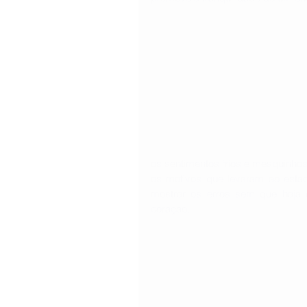
os sentimentos frios e mesquinhos
os motivos que levaram ao estad
mostrar os erros sem que haja 
coração.