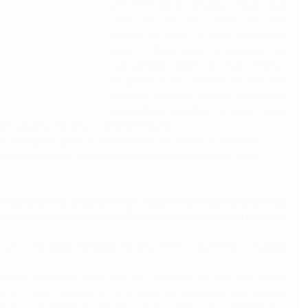
percorrer nesta jornada. Sendo que 
cada um de nós, dentro do “seu 
projeto de vida” é parte importante 
para o todo, para a evolução da 
humanidade, dentro da visão holística.
Arquétipo é um conceito utilizado em 
estudos como a filosofia, psicologia, 
psicanálise, e também é usado como 
 em algumas terapias complementares.   
 percepção para os profissionais das áreas da saúde e 
am proporcionar uma qualidade de vida melhor aos seus 
r deste termo, arquétipo é um conjunto de imagens existentes 
no inconsciente coletivo da humanidade, que se projetam em diversos aspectos da vida humana. 
e uma constante repetição de uma mesma experiência, durante 
ntos diferentes, mais com um arquétipo do que com outro, 
os em “mãe”, pensamos na imagem da cuidadora, a provedora 
s outras características comuns a muitas mães que conhecemos.