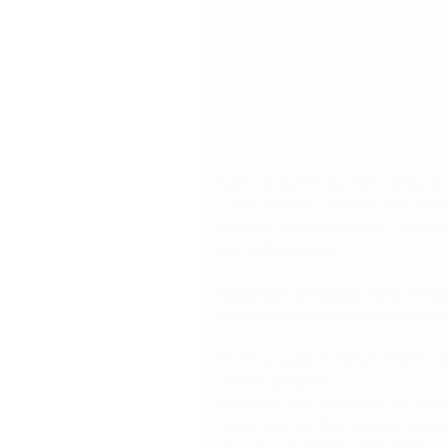
base na análise da personalidade
Esses estudos definem uma melhor
terapias complementares, que vis
pacientes/clientes.
Segundo Carl Gustav Jung, criado
Esses arquétipos teriam origem d
muitas gerações.
Podemos nos identificar em mome
isso é normal. Mas quando falam
da vida, a protetora, entre tanta