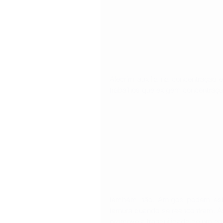
Alecrim auxilia na concentração
trabalhos que exigem concentraçã
também não. Amigos podem est
ternura quando se reencontram. As
promove a tranquilidade de um en