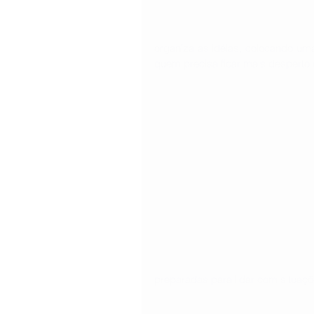
organiza as idéias, colocando um
quem precisa ficar mais desperto 
preparadas para lidar com situa