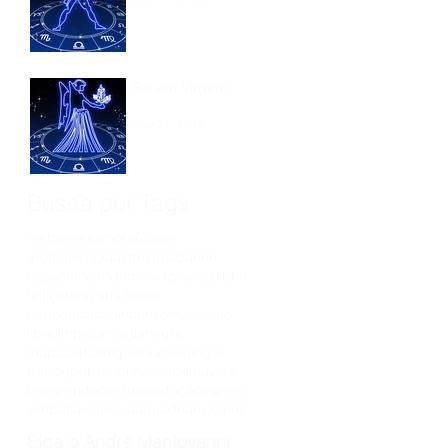
Sep 17, 2018
Sol em Virgem
Aug 21, 2018
Busca por Tags
ambientes
amor
arcanjo
aromaterapia
astrologia
banho
casa
dinheiro
dom
energia
equilibrio
feitiço
feng shui
flores
harmonização
incenso
inveja
leão
libra
limpeza
magianegra
mapaastral
miguel
numerologia
paixão
perdão
previsão
primavera
prosperidade
ritual
sedução
signos
simpatia
videncia
águadeanjo
óleos
Siga o André Mantovanni