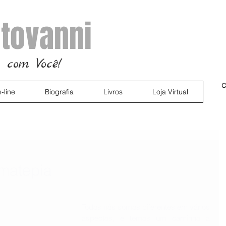
tovanni
 com Você!
c
-line
Biografia
Livros
Loja Virtual
omatepia
Todos nós somos diferentes em vários 
aspectos, e temos um caminho a 