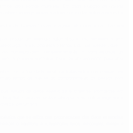
etirmos, pois somos mutantes. Em cada situação de nossas 
e determinadas posturas e adotar comportamentos adequados 
ados de diversas formas: imagens, símbolos, sons, cheiros e 
pos produz um estímulo automático e isso remeterá a uma 
ssociação, e isso acontece o tempo todo nas nossas vidas.
não correspondem, necessariamente, à complexidade da 
r isso, é possível encontrar mais de um arquétipo para uma 
étipo com a finalidade de utilizar tratamentos que possam ser 
 muito tempo de análise do comportamento da pessoa para 
 que estuda os óleos essenciais e matérias aromáticas em 
o terapêutico através da Aromaterapia, e em outros segmentos 
mética, perfumaria.
pêutica que se utiliza das propriedades dos óleos essenciais 
belecer o equilíbrio e a harmonia física, emocional, mental e 