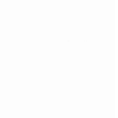
conseguem fazer com que o corpo 
acompanhe o ritmo de seus 
pensamentos. A Hortelã clareia e 
a ordem de prioridades nessa imensidão de informações. Para 
e concentrado, a Hortelã é uma das melhores escolhas.
Jasmim, arquétipo do PRÁTICO: 
Pessoas que gostam de se sentir 
sempre no comando das ações, que 
são organizadas e prezam por manter 
uma imagem daquele que “resolve os 
problemas práticos”. O Prático não 
procura saber quem é o culpado: ele 
prefere consertar as situações assim 
que elas aparecem. O Jasmim pode 
ajudar as pessoas que não se sentem 
ções que possam mexer com emoções.