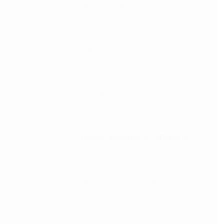
desafios cotidianos. Assim como o 
Gerânio, essas pessoas não deixam 
de produzir flores mesmo quando 
estão abatidas. O Gerânio promove 
autoconfiança, coragem, atitude, 
dedicação para fazer aquilo que a 
alma julga necessário. Pode ser útil 
para pessoas que têm medo de falar 
em público.
Hortelã, arquétipo do HIPERATIVO: 
Pessoas hiperativas costumam 
pensar em muitas coisas ao mesmo 
tempo mas sofrem por não 
conseguirem ter a mente calma. 
Prestam atenção em tudo ao seu 
redor e se frustram quando não 