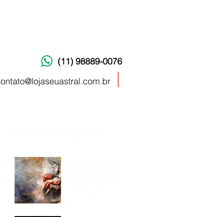
(11) 98889-0076
ontato@lojaseuastral.com.br
últimas postagens
Curando a alma
com a energia do
Anjo da Guarda.
Jul 23, 2019