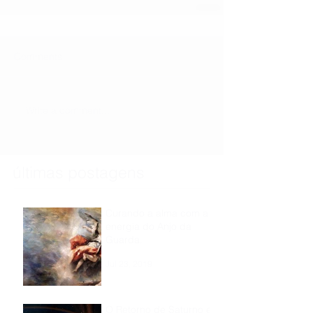
Comments
Write a comment...
últimas postagens
Curando a alma com a
energia do Anjo da
Guarda.
Jul 23, 2019
O Retorno de Saturno e