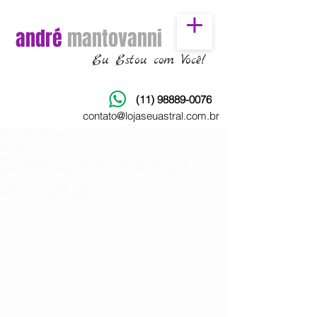
andré
mantovanni
Eu Estou com Você!
(11) 98889-0076
contato@lojaseuastral.com.br
Andre Mantovanni
Apr 22, 2016
Dicas para Harmonizar
Ambientes