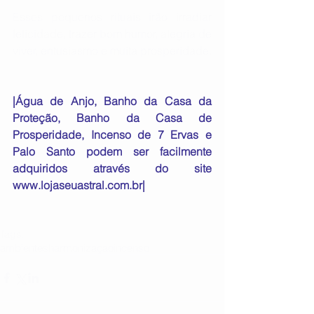
Esses pequenos rituais irão irradiar 
felicidade, trazer bom humor, alegria de 
viver, entusiasmo e muita prosperidade.
|Água de Anjo, Banho da Casa da 
Proteção, Banho da Casa de 
Prosperidade, Incenso de 7 Ervas e 
Palo Santo podem ser facilmente 
adquiridos através do site 
www.lojaseuastral.com.br|
Tags:
ambientes
harmonização
incenso