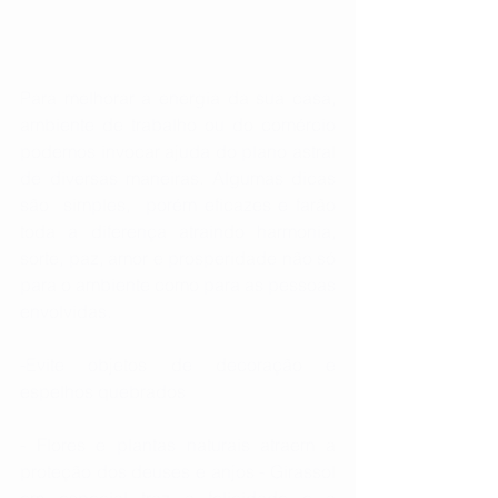
Para melhorar a energia da sua casa, 
ambiente de trabalho ou do comércio 
podemos invocar ajuda do plano astral 
de diversas maneiras. Algumas dicas 
são  simples,  porém eficazes e farão 
toda a diferença atraindo harmonia, 
sorte, paz, amor e prosperidade não só 
para o ambiente como para as pessoas 
envolvidas.
-Evite objetos de decoração e 
espelhos quebrados 
- Flores e plantas naturais atraem a 
proteção dos deuses e anjos - Girassol 
em especial traz a felicidade e a 