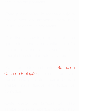
negativas em positivas 
-Evite poeira, teias de aranha e sujeira 
nos cantos do ambiente para não 
acumular energias negativas 
-Doe livros, móveis, roupas e objetos 
que não tenham serventia ou não 
estejam em uso, assim você fará a 
energia boa circular pelo Universo 
-Passe por todo o ambiente o 
Banho da 
Casa de Proteção
 pelo menos uma vez 
por semana para atrair coisas boas e 
afastar maus fluidos em todos os 
cômodos 
-Evite deixar as tampas de vaso 
sanitário e ralos abertos quando não 