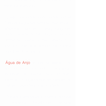
melhora financeira 
-O vaso que todos conhecemos com as 
7 ervas sagradas (arruda, manjericão, 
alfazema, alecrim, comigo-ninguém-
pode, espada de São Jorge e quebra-
demanda) afasta o mal olhado e a 
inveja e deve ficar sempre na entrada 
principal do ambiente 
-
Água de Anjo
 depois da faxina pode 
ser borrifada por todo o ambiente, 
inclusive os quartos para um sono 
tranquilo ou lugares que necessitam de 
calma, criatividade e serenidade 
-Cristais e ametistas ajudam a depurar 
o ambiente transformar energias 