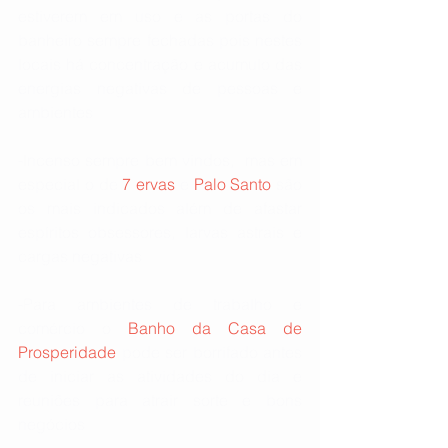
estiverem em uso e as portas do 
banheiro sempre fechadas pois nestes 
locais há concentração e acumulo das 
energias negativas de pessoas e 
ambientes 
-Incenso sempre bem vindos,  mas em 
especial o de 
7 ervas
 e 
Palo Santo
 são 
os mais indicados além de afastar 
espíritos obsessores, larvas astrais e 
cargas negativas 
-Para ambientes de trabalho e 
comércio o 
Banho da Casa de 
Prosperidade
 pode ser borrifado antes 
de iniciar as atividades do dia e 
reuniões para atrair sorte e bons 
negócios 