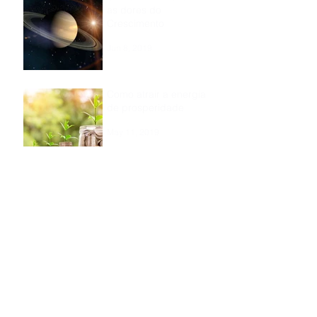
as dores do
Crescimento
Jun 8, 2019
Como atrair a energia
de prosperidade
May 11, 2019
Significado Espiritual
da Páscoa e Ritual de
Renovação!
Apr 15, 2019
Os planetas e os
deuses dentro de nós