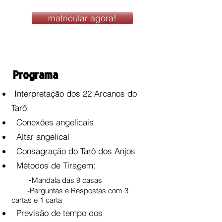
(à vista ou 3x s/ juros )
matricular agora!
120 dias de acesso para fazer o curso
Programa
Interpretação dos 22 Arcanos do
Tarô
Conexões angelicais
Altar angelical
Consagração do Tarô dos Anjos
Métodos de Tiragem:
-
Mandala das 9 casa​s
-Perguntas e Respostas com 3
cartas e 1 carta
Previsão de tempo dos