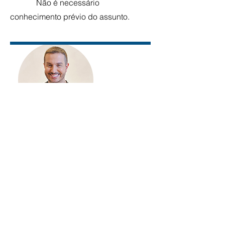
Não é necessário
conhecimento prévio do assunto.
" O
Tarô dos Anjos
fará um mergulho
ao mundo inconsciente e simbólico da
alma, trazendo grandes revelações
úteis a respeito das leis universais que
regem nosso destino para aproveitar
melhor as oportunidades cotidianas"
André Mantovanni