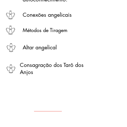
Conexões angelicais
Métodos de Tiragem
Altar angelical
Consagração dos Tarô dos
Anjos
Quero começar a aprender
agora!
R$ 500,00
x R$ 23,50
por 10
ou R$ 199,90